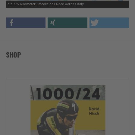
die 775 Kilometer Strecke des Race Across Italy
SHOP