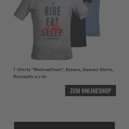
T-Shirts "Weitradlfoan", #jawui, Damen-Shirts,
#schepfn u.v.m.
ZUM ONLINESHOP