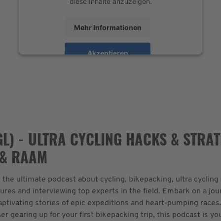
diese Inhalte anzuzeigen.
Mehr Informationen
Akzeptieren
powered by
Usercentrics Consent Management
Platform
&
eRecht24
L) - ULTRA CYCLING HACKS & STRAT
 & RAAM
 the ultimate podcast about cycling, bikepacking, ultra cycling
ntures and interviewing top experts in the field. Embark on a jo
captivating stories of epic expeditions and heart-pumping races
r gearing up for your first bikepacking trip, this podcast is yo