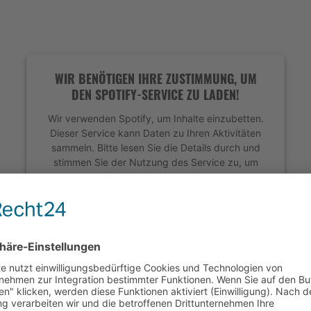
WIR BENÖTIGEN IHRE ZUSTIMMUNG, UM
DEN SPOTIFY-SERVICE ZU LADEN!
Wir verwenden Spotify, um Inhalte einzubetten.
Dieser Service kann Daten zu Ihren Aktivitäten
sammeln. Bitte lesen Sie die Details durch und
stimmen Sie der Nutzung des Service zu, um
diese Inhalte anzuzeigen.
Mehr Informationen
Akzeptieren
powered by
Usercentrics Consent Management
Platform
&
eRecht24