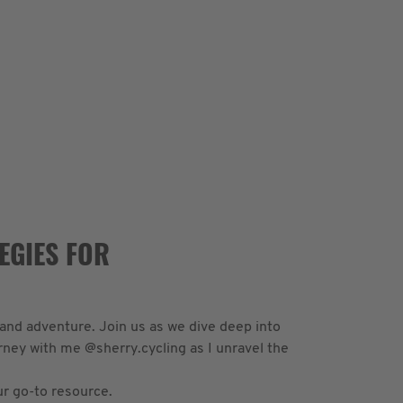
EGIES FOR
 and adventure. Join us as we dive deep into
urney with me @sherry.cycling as I unravel the
.
ur go-to resource.