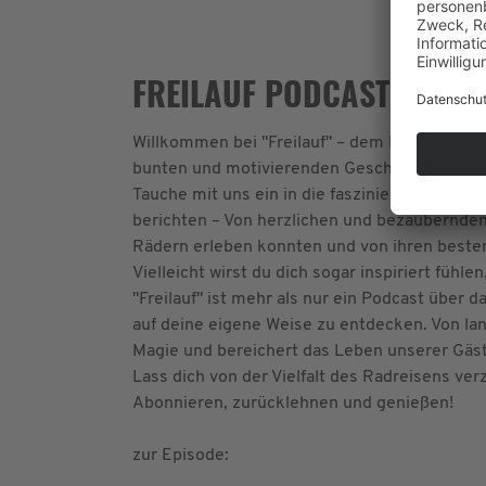
FREILAUF PODCAST: RASA
Willkommen bei "Freilauf" – dem Podcast, der
bunten und motivierenden Geschichten von pa
Tauche mit uns ein in die faszinierende We
berichten – Von herzlichen und bezaubernde
Rädern erleben konnten und von ihren besten
Vielleicht wirst du dich sogar inspiriert fühl
"Freilauf" ist mehr als nur ein Podcast über d
auf deine eigene Weise zu entdecken. Von lan
Magie und bereichert das Leben unserer Gäste
Lass dich von der Vielfalt des Radreisens ve
Abonnieren, zurücklehnen und genießen!
zur Episode: