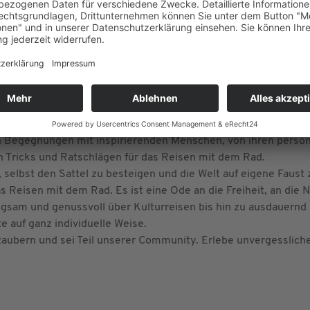
NTE REKORDE - EXTREMSPORTLER C
 dich auf eine unvergleichliche Reise mitnimmt! In jeder Episo
ssionierten Radreisenden, die ihren ganz persönlichen Reises
lt des entschleunigten Reisens, während unsere Gäste von ih
n Begegnungen mit inspirierenden Menschen, von ihren persön
 Tricks und Ratschlägen für das Reisen mit dem Rad.
en, selbst den Sattel zu besteigen und die Welt auf eigene Faust
as Reisen mit dem Rad. Es ist eine Ode an die Freiheit, an die 
gsam und genussvoll über Kulturreisen bis hin zu ausdauernd un
 auf ganz individuelle Weise.
rzaubern und sei Teil unserer Community. Erlebe unvergesslic