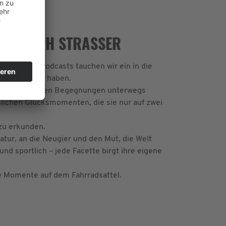
HRISTOPH STRASSER
de unseres Podcasts tauchen wir ein in die
til entdeckt haben.
ren bewegendsten Begegnungen unterwegs
lichen Glücksmomenten, die sie nur auf zwei
 zu erkunden.
Natur, an die Neugier und den Mut, die Welt
d sportlich – jede Facette birgt ihre eigene
he Momente auf dem Fahrradsattel.