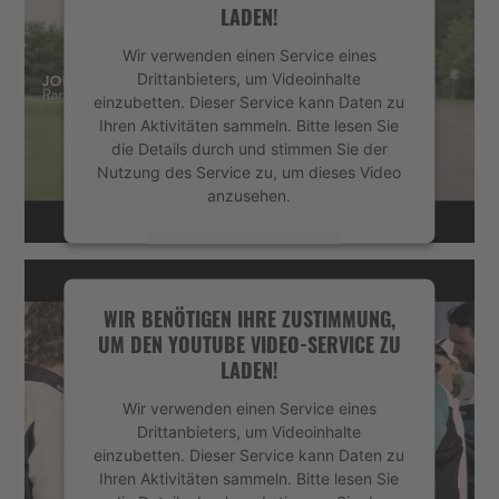
LADEN!
Management Platform
&
eRecht24
Wir verwenden einen Service eines
Drittanbieters, um Videoinhalte
einzubetten. Dieser Service kann Daten zu
Ihren Aktivitäten sammeln. Bitte lesen Sie
die Details durch und stimmen Sie der
Nutzung des Service zu, um dieses Video
anzusehen.
Mehr Informationen
Akzeptieren
WIR BENÖTIGEN IHRE ZUSTIMMUNG,
UM DEN YOUTUBE VIDEO-SERVICE ZU
powered by
Usercentrics Consent
LADEN!
Management Platform
&
eRecht24
Wir verwenden einen Service eines
Drittanbieters, um Videoinhalte
einzubetten. Dieser Service kann Daten zu
Ihren Aktivitäten sammeln. Bitte lesen Sie