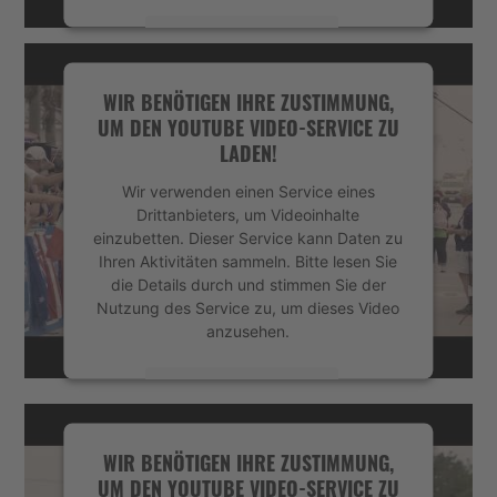
Mehr Informationen
Akzeptieren
WIR BENÖTIGEN IHRE ZUSTIMMUNG,
UM DEN YOUTUBE VIDEO-SERVICE ZU
powered by
Usercentrics Consent
LADEN!
Management Platform
&
eRecht24
Wir verwenden einen Service eines
Drittanbieters, um Videoinhalte
einzubetten. Dieser Service kann Daten zu
Ihren Aktivitäten sammeln. Bitte lesen Sie
die Details durch und stimmen Sie der
Nutzung des Service zu, um dieses Video
anzusehen.
Mehr Informationen
Akzeptieren
WIR BENÖTIGEN IHRE ZUSTIMMUNG,
UM DEN YOUTUBE VIDEO-SERVICE ZU
powered by
Usercentrics Consent