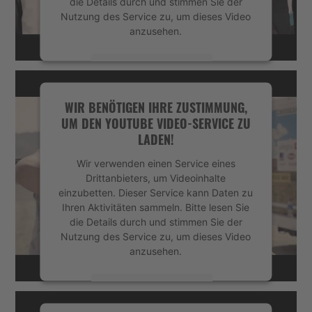
die Details durch und stimmen Sie der
Nutzung des Service zu, um dieses Video
anzusehen.
Mehr Informationen
Akzeptieren
WIR BENÖTIGEN IHRE ZUSTIMMUNG,
UM DEN YOUTUBE VIDEO-SERVICE ZU
powered by
Usercentrics Consent
LADEN!
Management Platform
&
eRecht24
Wir verwenden einen Service eines
Drittanbieters, um Videoinhalte
einzubetten. Dieser Service kann Daten zu
Ihren Aktivitäten sammeln. Bitte lesen Sie
die Details durch und stimmen Sie der
Nutzung des Service zu, um dieses Video
anzusehen.
Mehr Informationen