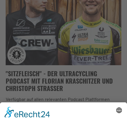
"SITZFLEISCH" - DER ULTRACYCLING
PODCAST MIT FLORIAN KRASCHITZER UND
CHRISTOPH STRASSER
Verfügbar auf allen relevanten Podcast Plattformen
replica rolex cellini
(Spotify, Apple Podcasts, Google
Podcasts, Simplecast, usw...), sowie auf dem
YouTube-
Kanal
und der Website von Christoph Strasser.