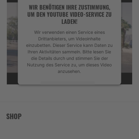
Akzeptieren
WIR BENÖTIGEN IHRE ZUSTIMMUNG,
UM DEN YOUTUBE VIDEO-SERVICE ZU
powered by
Usercentrics Consent
LADEN!
Management Platform
&
eRecht24
Wir verwenden einen Service eines
Drittanbieters, um Videoinhalte
einzubetten. Dieser Service kann Daten zu
Ihren Aktivitäten sammeln. Bitte lesen Sie
die Details durch und stimmen Sie der
Nutzung des Service zu, um dieses Video
anzusehen.
Mehr Informationen
Akzeptieren
SHOP
powered by
Usercentrics Consent
Management Platform
&
eRecht24