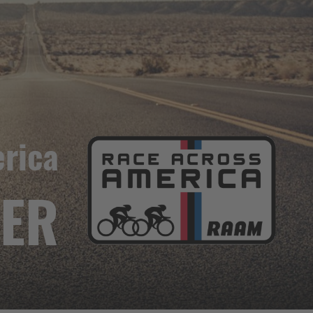
rica
NER