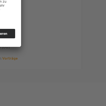
r!
)
n (OÖ)
:
Vorträge