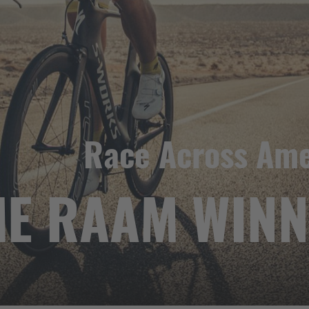
Race Across Ame
ME RAAM WIN