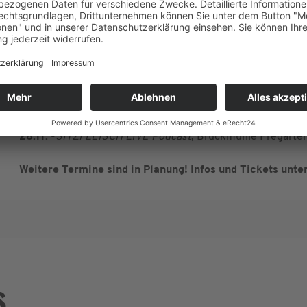
Rennbedingte Saisonpause, im Spätsommer geht's weite
07.09. -
Orpheum, Wien (W)
25.09. -
Posthof, Linz (OÖ)
02.10. -
artBOX, St. Gertraud (KTN)
03.10. -
Bundesrealgymnasium, Lienz (T)
26.11. -
SITZFLEISCH LIVE Podcast
, Orpheum, Graz (Stmk
28.11. -
SITZFLEISCH LIVE Podcast
, Bruckmühle Pregarte
Weitere Termine sind in Planung! Infos und Tickets unter
s