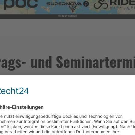
trags- und Seminarterm
AKTUELLE ÖFFENTLICHE MULTIMED
2026 // NEUER Multimedia-Vortrag "Weiterkommen"