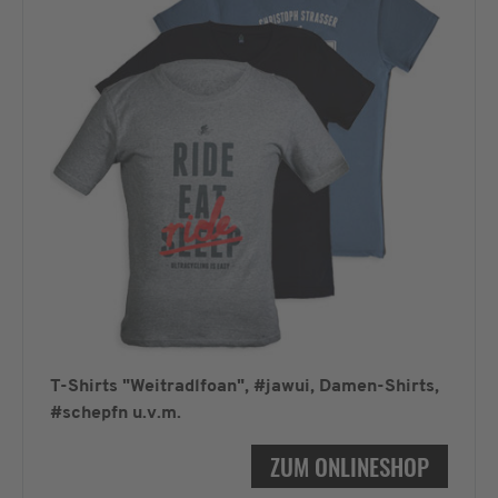
T-Shirts "Weitradlfoan", #jawui, Damen-Shirts,
#schepfn u.v.m.
ZUM ONLINESHOP