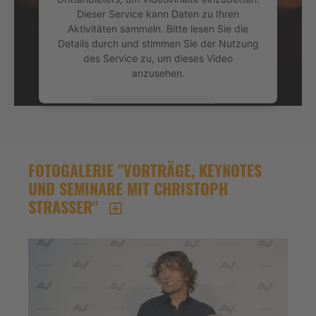
Dieser Service kann Daten zu Ihren
Aktivitäten sammeln. Bitte lesen Sie die
Details durch und stimmen Sie der Nutzung
des Service zu, um dieses Video
anzusehen.
Mehr Informationen
Akzeptieren
FOTOGALERIE "VORTRÄGE, KEYNOTES
powered by
Usercentrics Consent
UND SEMINARE MIT CHRISTOPH
Management Platform
&
eRecht24
STRASSER"