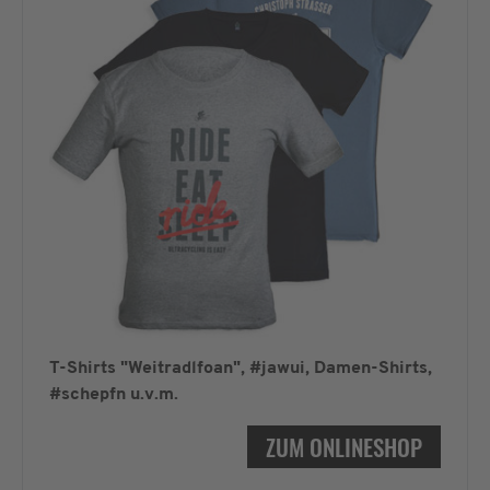
T-Shirts "Weitradlfoan", #jawui, Damen-Shirts,
#schepfn u.v.m.
ZUM ONLINESHOP