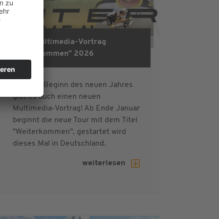
Neuer Multimedia-Vortrag
"Weiterkommen" 2026
Mit dem Beginn des neuen Jahres
gibt es auch einen neuen
Multimedia-Vortrag! Ab Ende Januar
beginnt die neue Tour mit dem Titel
"Weiterkommen", gestartet wird
dieses Mal in Deutschland.
weiterlesen