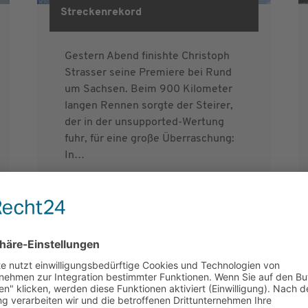
Streckenrekord
Gestern Abend finishte Christoph
Strasser seine Premiere bei Rund
um Sachsen. Beim 900 Kilometer
langen Rennen sorgte der Steirer,
der in der unsupported-Wertung
fuhr, für eine große Überraschung:
In…
weiterlesen