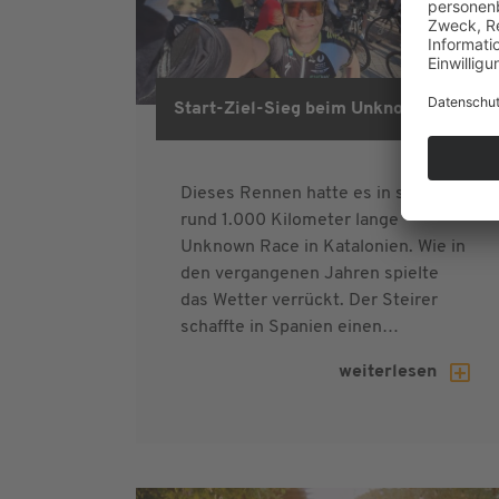
Start-Ziel-Sieg beim Unknown Race
Dieses Rennen hatte es in sich, das
rund 1.000 Kilometer lange
Unknown Race in Katalonien. Wie in
den vergangenen Jahren spielte
das Wetter verrückt. Der Steirer
schaffte in Spanien einen…
weiterlesen