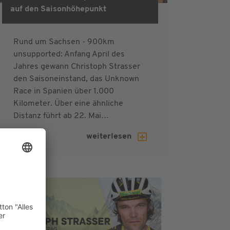
auf den Saisonhöhepunkt
Rund um Sachsen - 900km
unsupported: Anfang April des
Jahres gewann Christoph Strasser
den Saisoneinstand, das Unknown
Race in Spanien über 1.000
Kilometer. Über eine ähnliche
Distanz führt ab 22. Mai…
weiterlesen