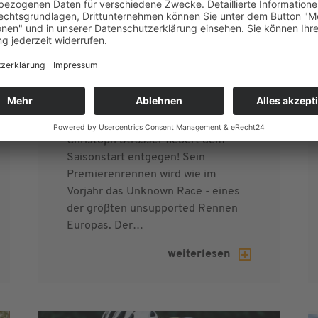
Saisonstart beim Unknown Race in
Spanien
Top motiviert, top vorbereitet -
Christoph Strasser fiebert dem
Saisonstart entgegen! Sein
Premierenrennen wird wie im
Vorjahr das Unknown Race - eines
der größten unsupported Rennen
Europas. Der…
weiterlesen