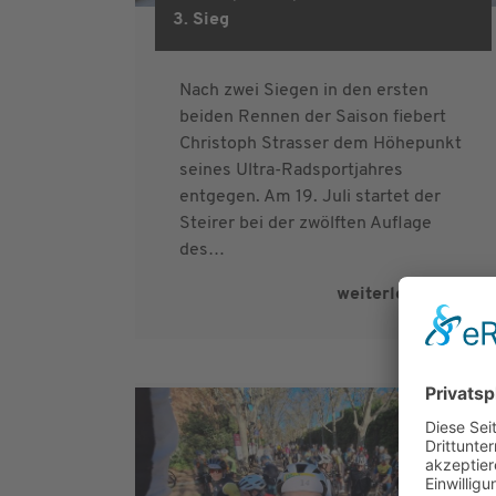
3. Sieg
Nach zwei Siegen in den ersten
beiden Rennen der Saison fiebert
Christoph Strasser dem Höhepunkt
seines Ultra-Radsportjahres
entgegen. Am 19. Juli startet der
Steirer bei der zwölften Auflage
des…
weiterlesen