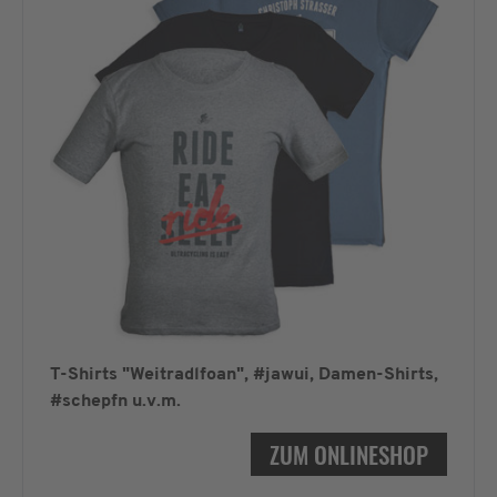
T-Shirts "Weitradlfoan", #jawui, Damen-Shirts,
#schepfn u.v.m.
ZUM ONLINESHOP