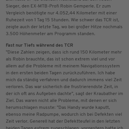
Sieger, den EX-MTB-Profi Robin Gemperle. Er zum
Vergleich benötigte nur 4.052,44 Kilometer mit einer
Ruhezeit von 1 Tag 15 Stunden. Wie schwer das TCR ist,
zeigte auch der letzte Tag, wo bei großer Hitze nochmals
3.500 Höhenmeter am Programm standen.
Fast nur Tiefs während des TCR
"Diese Zahlen zeigen, dass ich rund 150 Kilometer mehr
als Robin brauchte, das ist schon extrem viel und vor
allem auf die Probleme mit meinem Navigationssystem
in den ersten beiden Tagen zurückzuführen. Ich habe
mich da ständig verfahren und dadurch immens viel Zeit
verloren. Das war sicherlich die frustrierendste Zeit, in
der ich oft ans Aufgeben dachte", sagt der Kraubather im
Ziel. Das waren nicht alle Probleme, mit denen er sich
herumschlagen musste: "Das Handy wurde kaputt,
ebenso meine Radpumpe, wodurch ich bei Defekten viel
Zeit verlor. Generell hat der Defektteufel in den letzten
beiden Tagen extrem zugeschlagen, vorgestern hatte ich