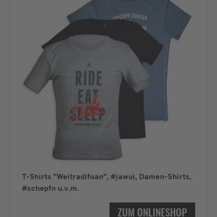
T-Shirts "Weitradlfoan", #jawui, Damen-Shirts,
#schepfn u.v.m.
ZUM ONLINESHOP