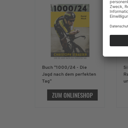
Buch "1000/24 - Die
Si
Jagd nach dem perfekten
Ra
Tag"
un
ZUM ONLINESHOP