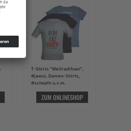
n
T-Shirts "Weitradlfoan",
#jawui, Damen-Shirts,
#schepfn u.v.m.
ZUM ONLINESHOP