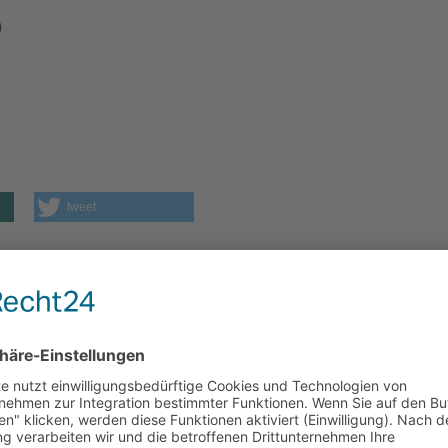
)
tweet