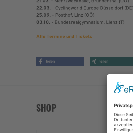
21.03. -
Mehrzweckhalle, Brunnenthal (OÖ)
22.03. -
Cyclingworld Europe Düsseldorf (DE
25.09. -
Posthof, Linz (OÖ)
03.10. -
Bundesrealgymnasium, Lienz (T)
Alle Termine und Tickets
teilen
teilen
SHOP