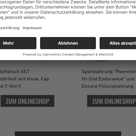
tzfleisch SET -
Sportnahrung "Peeroto
dtrikot mit Hose, Cap
Hi-End Endurance" und
d T-Shirt
Ensure Flüssignahrung
ZUM ONLINESHOP
ZUM ONLINESHOP