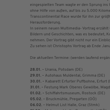
eingespielten Team wagte er den Sprung ins U
ohne Hilfe von außen, auf bis zu 5.000 Kilom
Transcontinental Race wurde für ihn zur grö
Herausforderung.
In seinem neuen Multimedia- Vortrag erzählt 
Bildern und Geschichten, was es bedeutet, 
nehmen. Der Vortrag gibt nicht nur ein Einb
Zu sehen ist Christophs Vortrag ab Ende Janu
Die aktuellen Termine: (werden laufend ergän
28.01. -
Urania, Potsdam (DE)
29.01. -
Autohaus Muldental, Grimma (DE)
30.01. -
Kabarett Erfurter Puffbohne, Erfurt 
31.01. -
Festung Mark Oberes Gewölbe, Magd
01.02. -
Schiffahrtsmuseum, Rostock (DE)
05.02. -
Bruckmühle, Pregarten (OÖ)
06.02. -
Helmut List Halle, Graz (Stmk)