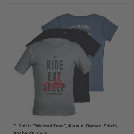
T-Shirts "Weitradlfoan", #jawui, Damen-Shirts,
#schepfn u.v.m.