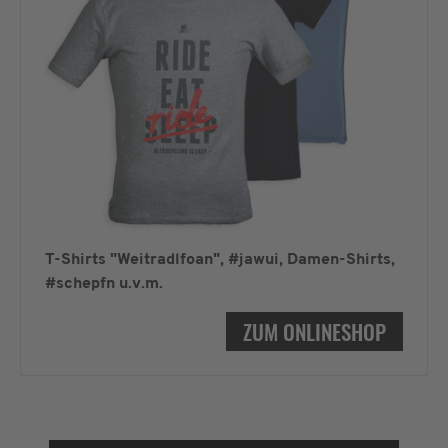
T-Shirts "Weitradlfoan", #jawui, Damen-Shirts,
#schepfn u.v.m.
ZUM ONLINESHOP