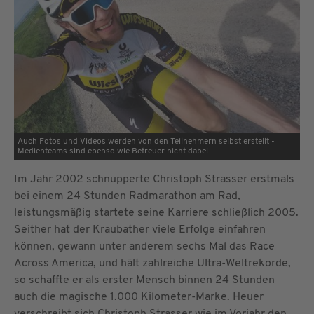
Auch Fotos und Videos werden von den Teilnehmern selbst erstellt -
Medienteams sind ebenso wie Betreuer nicht dabei
Im Jahr 2002 schnupperte Christoph Strasser erstmals
bei einem 24 Stunden Radmarathon am Rad,
leistungsmäßig startete seine Karriere schließlich 2005.
Seither hat der Kraubather viele Erfolge einfahren
können, gewann unter anderem sechs Mal das Race
Across America, und hält zahlreiche Ultra-Weltrekorde,
so schaffte er als erster Mensch binnen 24 Stunden
auch die magische 1.000 Kilometer-Marke. Heuer
verschreibt sich Christoph Strasser wie im Vorjahr den