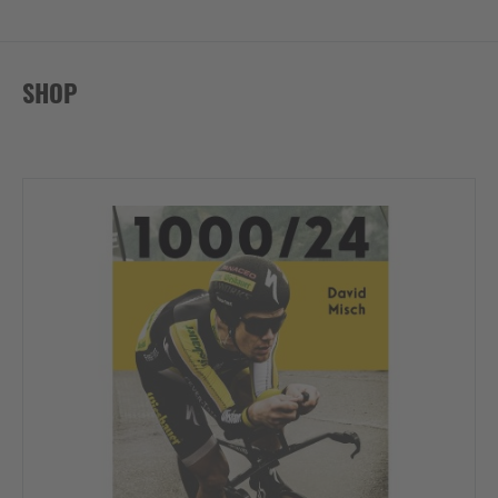
Akzeptieren
SHOP
powered by
Usercentrics Consent
Management Platform
&
eRecht24