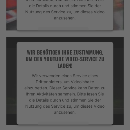
die Details durch und stimmen Sie der
Nutzung des Service zu, um dieses Video
anzusehen.
Mehr Informationen
Akzeptieren
WIR BENÖTIGEN IHRE ZUSTIMMUNG,
UM DEN YOUTUBE VIDEO-SERVICE ZU
powered by
Usercentrics Consent
LADEN!
Management Platform
&
eRecht24
Wir verwenden einen Service eines
Drittanbieters, um Videoinhalte
einzubetten. Dieser Service kann Daten zu
Ihren Aktivitäten sammeln. Bitte lesen Sie
die Details durch und stimmen Sie der
Nutzung des Service zu, um dieses Video
anzusehen.
Mehr Informationen