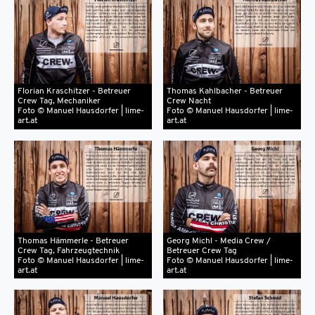
Florian Kraschitzer - Betreuer
Thomas Kahlbacher - Betreuer
Crew Tag, Mechaniker
Crew Nacht
Foto © Manuel Hausdorfer | lime-
Foto © Manuel Hausdorfer | lime-
art.at
art.at
Thomas Hämmerle - Betreuer
Georg Michl - Media Crew /
Crew Tag, Fahrzeugtechnik
Betreuer Crew Tag
Foto © Manuel Hausdorfer | lime-
Foto © Manuel Hausdorfer | lime-
art.at
art.at