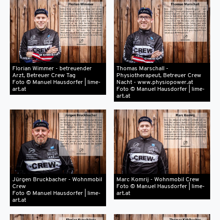
Florian Wimmer - betreuender
Thomas Marschall -
Arzt, Betreuer Crew Tag
Physiotherapeut, Betreuer Crew
Foto © Manuel Hausdorfer | lime-
Nacht - www.physiopower.at
art.at
Foto © Manuel Hausdorfer | lime-
art.at
Jürgen Bruckbacher - Wohnmobil
Marc Komrij - Wohnmobil Crew
Crew
Foto © Manuel Hausdorfer | lime-
Foto © Manuel Hausdorfer | lime-
art.at
art.at