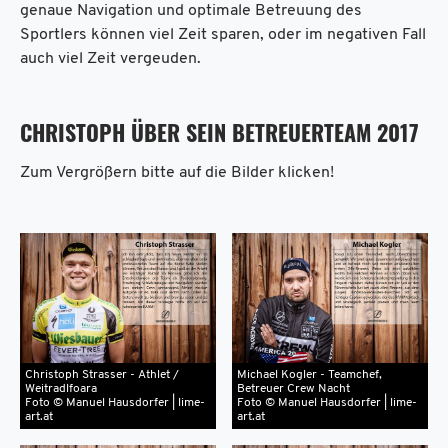
genaue Navigation und optimale Betreuung des
Sportlers können viel Zeit sparen, oder im negativen Fall
auch viel Zeit vergeuden.
CHRISTOPH ÜBER SEIN BETREUERTEAM 2017
Zum Vergrößern bitte auf die Bilder klicken!
Christoph Strasser - Athlet /
Michael Kogler - Teamchef,
Weitradlfoara
Betreuer Crew Nacht
Foto © Manuel Hausdorfer | lime-
Foto © Manuel Hausdorfer | lime-
art.at
art.at