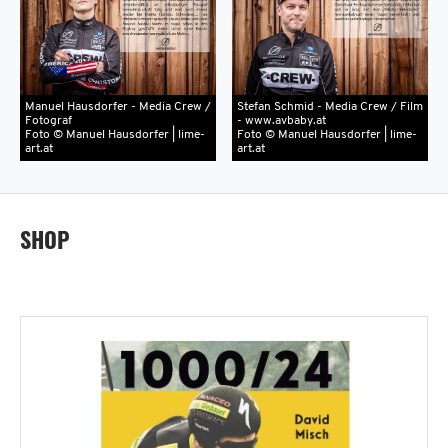
Manuel Hausdorfer - Media Crew /
Stefan Schmid - Media Crew / Film
Fotograf
- www.avbaby.at
Foto © Manuel Hausdorfer | lime-
Foto © Manuel Hausdorfer | lime-
art.at
art.at
SHOP