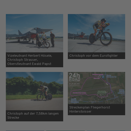
Vizeleutnant Herbert Hösele,
Christoph vor dem Eurofighter
Christoph Strasser,
Oberstleutnant Ewald Papst
Streckenplan Fliegerhorst
Hinterstoisser
Christoph auf der 7,58km langen
Strecke