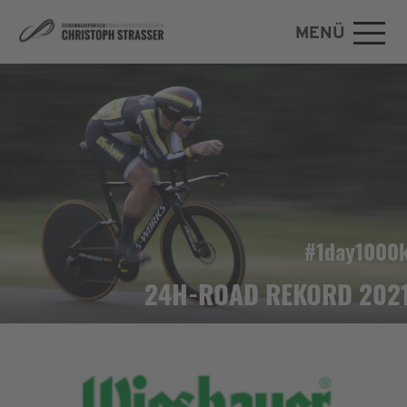
MENÜ
Zum Hauptinhalt springen
#1day1000
24H-ROAD REKORD 202