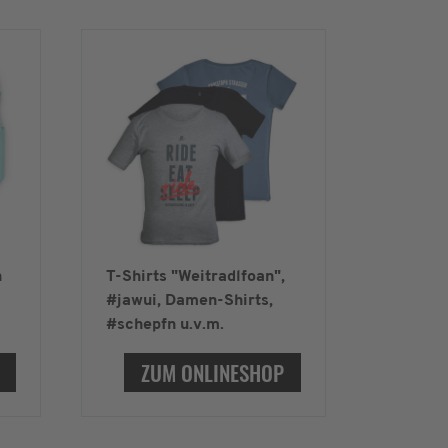
n
T-Shirts "Weitradlfoan",
#jawui, Damen-Shirts,
#schepfn u.v.m.
ZUM ONLINESHOP