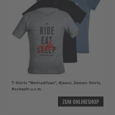
T-Shirts "Weitradlfoan", #jawui, Damen-Shirts,
#schepfn u.v.m.
ZUM ONLINESHOP