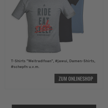
T-Shirts "Weitradlfoan", #jawui, Damen-Shirts,
#schepfn u.v.m.
ZUM ONLINESHOP