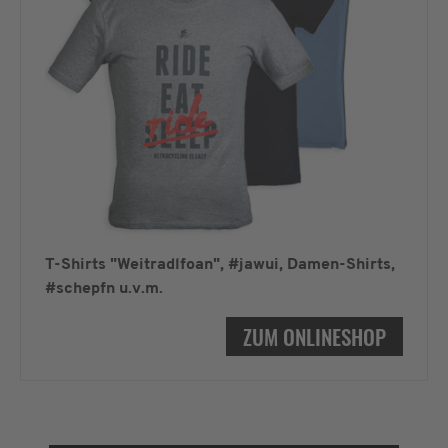
T-Shirts "Weitradlfoan", #jawui, Damen-Shirts,
#schepfn u.v.m.
ZUM ONLINESHOP