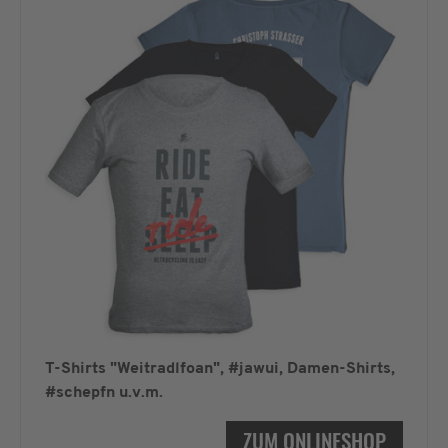
T-Shirts "Weitradlfoan", #jawui, Damen-Shirts,
#schepfn u.v.m.
ZUM ONLINESHOP