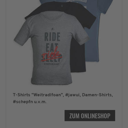
T-Shirts "Weitradlfoan", #jawui, Damen-Shirts,
#schepfn u.v.m.
ZUM ONLINESHOP