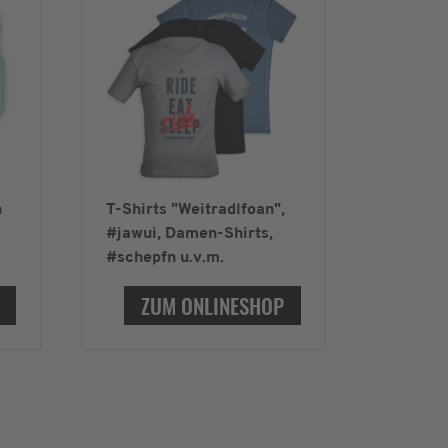
n
T-Shirts "Weitradlfoan",
#jawui, Damen-Shirts,
#schepfn u.v.m.
ZUM ONLINESHOP