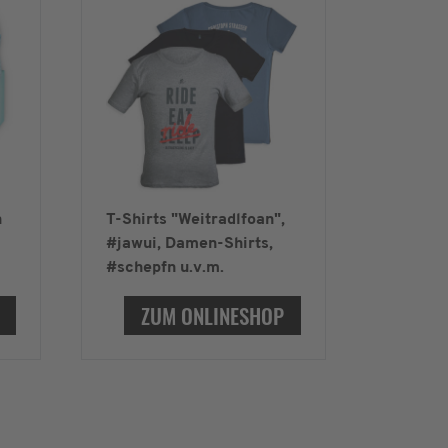
n
T-Shirts "Weitradlfoan",
#jawui, Damen-Shirts,
#schepfn u.v.m.
ZUM ONLINESHOP