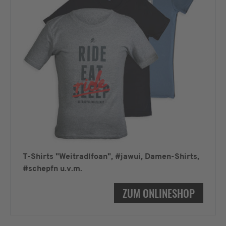
T-Shirts "Weitradlfoan", #jawui, Damen-Shirts,
#schepfn u.v.m.
ZUM ONLINESHOP