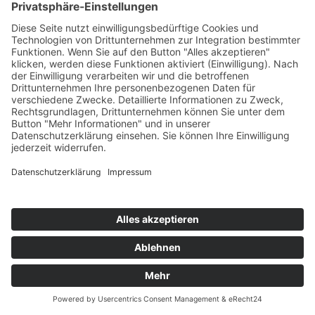
WIR BENÖTIGEN IHRE ZUSTIMMUNG,
UM DEN SPOTIFY-SERVICE ZU LADEN!
Wir verwenden Spotify, um Inhalte
einzubetten. Dieser Service kann Daten zu
Ihren Aktivitäten sammeln. Bitte lesen Sie
die Details durch und stimmen Sie der
Nutzung des Service zu, um diese Inhalte
anzuzeigen.
Mehr Informationen
Akzeptieren
powered by
Usercentrics Consent
Management Platform
&
eRecht24
SITZFLEISCH #85 - CHRISTINE VOLLMER BEI
STRAPS UND FLO
Christine Vollmer hat sich 2021 neben ihrem Beruf auf