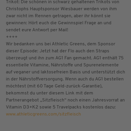
Trikot: Die schönen in schwarz gehaltenen Trikots von
Christophs Hauptsponsor Wiesbauer werden von ihm
zwar nicht im Rennen getragen, aber ihr könnt sie
gewinnen: Hört euch die Gewinnspiel Frage an und
sendet eure Antwort per Mail!
++++
Wir bedanken uns bei Athletic Greens, dem Sponsor
dieser Episode: Jetzt hat der Flo auch den Straps
überzeugt und ihn zum AG1 Fan gemacht. AG1 enthält 75
essentielle Vitamine, Nährstoffe und Spurenelemente
auf veganer und laktosefreien Basis und unterstützt dich
in der Nährstoffversorgung. Wenn auch du AG1 bestellen
möchtest (mit 60 Tage Geld-zurück-Garantie),
bekommst du unter diesem Link mit dem
Partnerangebot „Sitzfleisch“ noch einen Jahresvorrat an
Vitamin D3+K2 sowie 5 Travelpacks kostenlos dazu:
www.athleticgreens.com/sitzfleisch