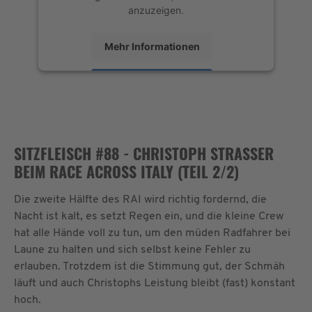
anzuzeigen.
Mehr Informationen
Akzeptieren
powered by
Usercentrics Consent
Management Platform
&
eRecht24
SITZFLEISCH #88 - CHRISTOPH STRASSER
BEIM RACE ACROSS ITALY (TEIL 2/2)
Die zweite Hälfte des RAI wird richtig fordernd, die
Nacht ist kalt, es setzt Regen ein, und die kleine Crew
hat alle Hände voll zu tun, um den müden Radfahrer bei
Laune zu halten und sich selbst keine Fehler zu
erlauben. Trotzdem ist die Stimmung gut, der Schmäh
läuft und auch Christophs Leistung bleibt (fast) konstant
hoch.