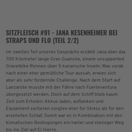
Akzeptieren
powered by
Usercentrics Consent
Management Platform
&
eRecht24
SITZFLEISCH #91 - JANA KESENHEIMER BEI
STRAPS UND FLO (TEIL 2/2)
Im zweiten Teil unseres Gesprächs erzählt Jana über das
700 Kilometer lange Gran Guanche, einem unsupported
Gravelbike Rennen über 5 kanarische Inseln: Was vorab
nach einer eher gemütliche Tour aussah, erwies sich
aber als sehr fordernde Challenge. Nach dem Start auf
Lanzarote musste mit der Fähre nach Fuerteventura
übergesetzt werden. Doch auf dem Schiff blieb kaum
Zeit zum Erholen: Akkus laden, auftanken und
Equipment sortieren sorgten eher für Stress als für den
ersehnten Schlaf. Somit war es in Kombination mit den
klimatischen Bedingungen ein harter und steiniger Weg
bis ins Ziel auf El Hierro.