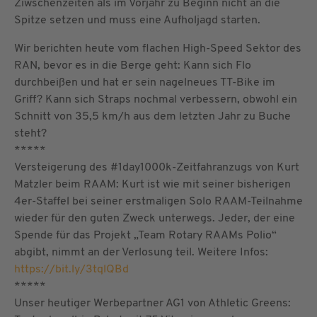
Ziwschenzeiten als im Vorjahr zu Beginn nicht an die
Spitze setzen und muss eine Aufholjagd starten.
Wir berichten heute vom flachen High-Speed Sektor des
RAN, bevor es in die Berge geht: Kann sich Flo
durchbeißen und hat er sein nagelneues TT-Bike im
Griff? Kann sich Straps nochmal verbessern, obwohl ein
Schnitt von 35,5 km/h aus dem letzten Jahr zu Buche
steht?
*****
Versteigerung des #1day1000k-Zeitfahranzugs von Kurt
Matzler beim RAAM: Kurt ist wie mit seiner bisherigen
4er-Staffel bei seiner erstmaligen Solo RAAM-Teilnahme
wieder für den guten Zweck unterwegs. Jeder, der eine
Spende für das Projekt „Team Rotary RAAMs Polio“
abgibt, nimmt an der Verlosung teil. Weitere Infos:
https://bit.ly/3tqlQBd
*****
Unser heutiger Werbepartner AG1 von Athletic Greens: