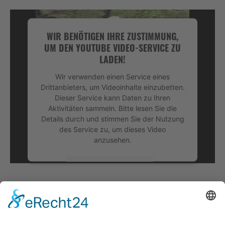
WIR BENÖTIGEN IHRE ZUSTIMMUNG,
UM DEN YOUTUBE VIDEO-SERVICE ZU
LADEN!
Wir verwenden einen Service eines
Drittanbieters, um Videoinhalte einzubetten.
Dieser Service kann Daten zu Ihren
Aktivitäten sammeln. Bitte lesen Sie die
Details durch und stimmen Sie der Nutzung
des Service zu, um dieses Video
anzusehen.
Mehr Informationen
Akzeptieren
powered by
Usercentrics Consent
Management Platform
&
eRecht24