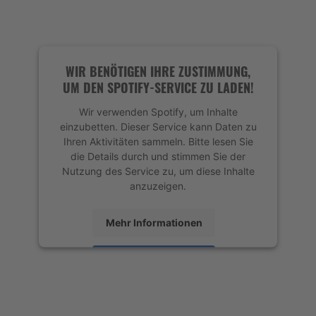
Akzeptieren
powered by
Usercentrics Consent
Management Platform
&
eRecht24
WIR BENÖTIGEN IHRE ZUSTIMMUNG,
UM DEN SPOTIFY-SERVICE ZU LADEN!
Wir verwenden Spotify, um Inhalte
einzubetten. Dieser Service kann Daten zu
Ihren Aktivitäten sammeln. Bitte lesen Sie
die Details durch und stimmen Sie der
Nutzung des Service zu, um diese Inhalte
anzuzeigen.
Mehr Informationen
Akzeptieren
powered by
Usercentrics Consent
Management Platform
&
eRecht24