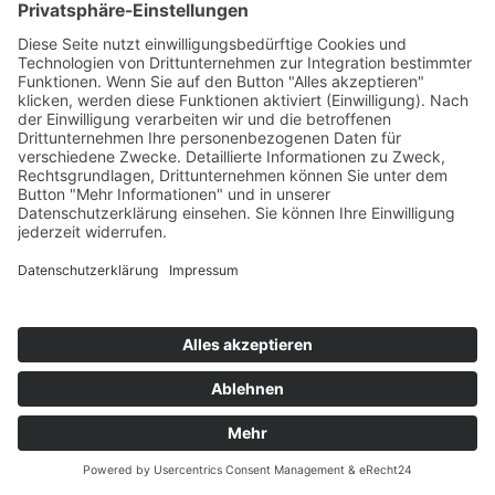
WIR BENÖTIGEN IHRE ZUSTIMMUNG,
UM DEN YOUTUBE VIDEO-SERVICE ZU
LADEN!
Wir verwenden einen Service eines
Drittanbieters, um Videoinhalte einzubetten.
Dieser Service kann Daten zu Ihren
Aktivitäten sammeln. Bitte lesen Sie die
Details durch und stimmen Sie der Nutzung
des Service zu, um dieses Video
anzusehen.
Mehr Informationen
Akzeptieren
powered by
Usercentrics Consent
Management Platform
&
eRecht24