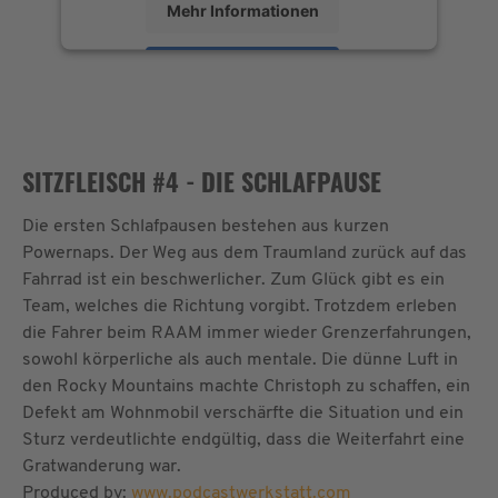
Mehr Informationen
Akzeptieren
powered by
Usercentrics Consent
Management Platform
&
eRecht24
SITZFLEISCH #4 - DIE SCHLAFPAUSE
Die ersten Schlafpausen bestehen aus kurzen
Powernaps. Der Weg aus dem Traumland zurück auf das
Fahrrad ist ein beschwerlicher. Zum Glück gibt es ein
Team, welches die Richtung vorgibt. Trotzdem erleben
die Fahrer beim RAAM immer wieder Grenzerfahrungen,
sowohl körperliche als auch mentale. Die dünne Luft in
den Rocky Mountains machte Christoph zu schaffen, ein
Defekt am Wohnmobil verschärfte die Situation und ein
Sturz verdeutlichte endgültig, dass die Weiterfahrt eine
Gratwanderung war.
Produced by:
www.podcastwerkstatt.com