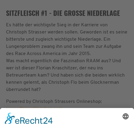
SITZFLEISCH #1 - DIE GROSSE NIEDERLAGE
Es hätte der wichtigste Sieg in der Karriere von
Christoph Strasser werden sollen. Geworden ist es seine
bitterste und zugleich wichtigste Niederlage. Ein
Lungenproblem zwang ihn und sein Team zur Aufgabe
des Race Across America im Jahr 2015.
Was macht eigentlich die Faszination RAAM aus? Und
wer ist dieser Florian Kraschitzer, der neu ins
Betreuerteam kam? Und haben sich die beiden wirklich
kennen gelernt, als Christoph Flo beim Glocknerman
überrundet hat?
Powered by Christoph Strassers Onlineshop:
www.ultracyclingshop.com
Produced by:
www.podcastwerkstatt.com