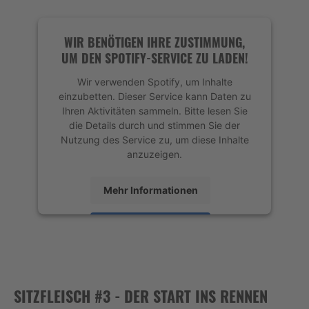
powered by
Usercentrics Consent
Management Platform
&
eRecht24
WIR BENÖTIGEN IHRE ZUSTIMMUNG,
UM DEN SPOTIFY-SERVICE ZU LADEN!
Wir verwenden Spotify, um Inhalte
einzubetten. Dieser Service kann Daten zu
Ihren Aktivitäten sammeln. Bitte lesen Sie
die Details durch und stimmen Sie der
Nutzung des Service zu, um diese Inhalte
anzuzeigen.
Mehr Informationen
Akzeptieren
powered by
Usercentrics Consent
Management Platform
&
eRecht24
SITZFLEISCH #3 - DER START INS RENNEN