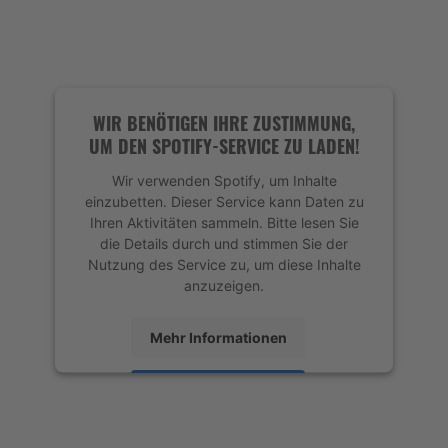
Akzeptieren
powered by
Usercentrics Consent
Management Platform
&
eRecht24
WIR BENÖTIGEN IHRE ZUSTIMMUNG,
UM DEN SPOTIFY-SERVICE ZU LADEN!
Wir verwenden Spotify, um Inhalte
einzubetten. Dieser Service kann Daten zu
Ihren Aktivitäten sammeln. Bitte lesen Sie
die Details durch und stimmen Sie der
Nutzung des Service zu, um diese Inhalte
anzuzeigen.
Mehr Informationen
Akzeptieren
powered by
Usercentrics Consent
Management Platform
&
eRecht24