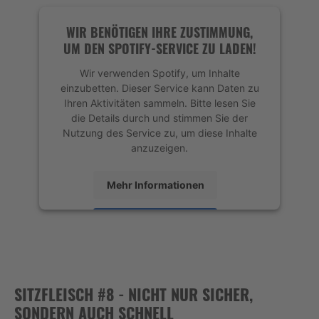
powered by
Usercentrics Consent
Management Platform
&
eRecht24
WIR BENÖTIGEN IHRE ZUSTIMMUNG,
UM DEN SPOTIFY-SERVICE ZU LADEN!
Wir verwenden Spotify, um Inhalte
einzubetten. Dieser Service kann Daten zu
Ihren Aktivitäten sammeln. Bitte lesen Sie
die Details durch und stimmen Sie der
Nutzung des Service zu, um diese Inhalte
anzuzeigen.
Mehr Informationen
Akzeptieren
powered by
Usercentrics Consent
Management Platform
&
eRecht24
SITZFLEISCH #8 - NICHT NUR SICHER,
SONDERN AUCH SCHNELL