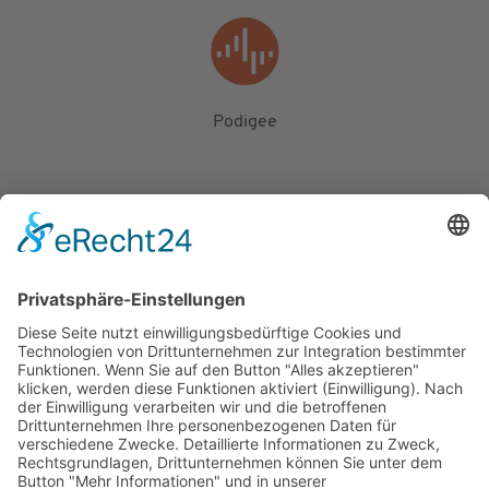
Podigee