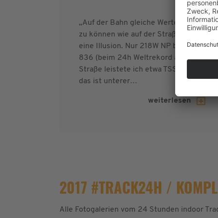
„Auf der Bahn gleiche Werte fahren
zu können wie auf der Straße ist
eine Illusion. Nur 218W NP bei TSS
836 (beim 24h Weltrekord auf der
Straße leistete ich etwa TSS 1100),
das ist unterer…
weiterlesen
2017 #TRACK24H / KOMPL
Alle Fotogalerien vom 24 Stunden indoor Tr