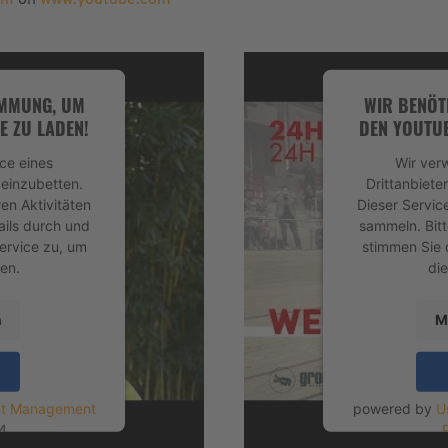
lm
on
www.youtube.com
IMMUNG, UM
WIR BENÖT
E ZU LADEN!
DEN YOUTUB
ce eines
Wir ver
 einzubetten.
Drittanbiete
en Aktivitäten
Dieser Servic
ails durch und
sammeln. Bitt
ervice zu, um
stimmen Sie 
en.
di
n
M
nt Management
powered by
U
4