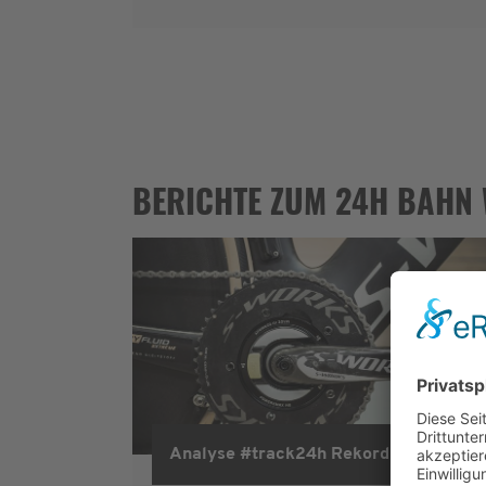
BERICHTE ZUM 24H BAHN
Analyse #track24h Rekord
track24h 2017