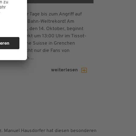
Noch vier Tage bis zum Angriff auf
den 24h Bahn-Weltrekord! Am
Samstag, den 14. Oktober, beginnt
das Projekt um 13:00 Uhr im Tissot-
Velodrome Suisse in Grenchen
(SUI). Nicht nur die Fans von
Christoph…
weiterlesen
z. Manuel Hausdorfer hat diesen besonderen