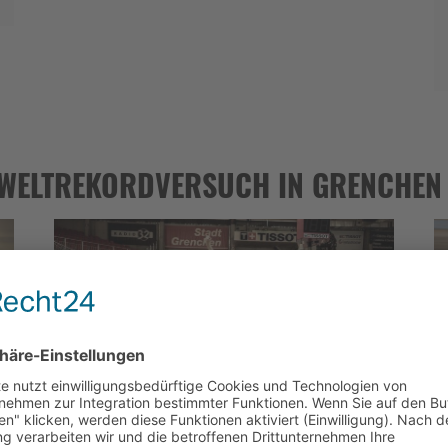
 WELTREKORDVERSUCH IN GRENCHEN
Christoph setzt neuen 24h Bahn-
track24h 2017
Rekord auf 941,8 Kilometer!
t