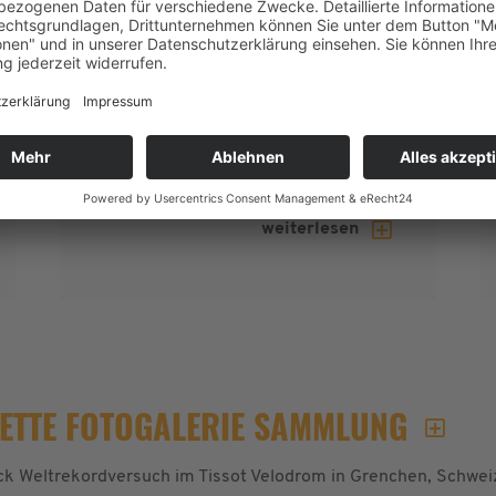
Sensationell, es ist vollbracht! Mit
der Präzision eines Schweizer
Uhrwerks spulte Christoph Strasser
in den vergangenen 24 Stunden
3767 Runden mit 7534 Linkskurven
im „Tissot-Velodrome Suisse“ in…
weiterlesen
ETTE FOTOGALERIE SAMMLUNG
ack Weltrekordversuch im Tissot Velodrom in Grenchen, Schwei