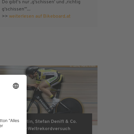
Do gibt‘s nur ‚g'schissen' und ‚richtig
g'schissen'"...
>>
weiterlesen auf Bikeboard.at
Tony Martin, Stefan Denifl & Co.
rack24h 2017
zum 24h-Weltrekordversuch