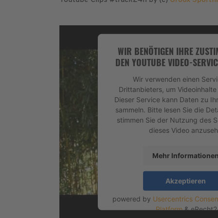
Youtube Clips #track24h by (c)
Groox Sportfi
WIR BENÖTIGEN IHRE ZUST
DEN YOUTUBE VIDEO-SERVIC
Wir verwenden einen Servi
Drittanbieters, um Videoinhalte
Dieser Service kann Daten zu Ihr
sammeln. Bitte lesen Sie die Det
stimmen Sie der Nutzung des S
dieses Video anzuseh
Mehr Informatione
Akzeptieren
powered by
Usercentrics Conse
Platform
&
eRecht2