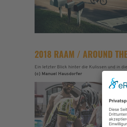
2018 RAAM / AROUND THE
Ein letzter Blick hinter die Kulissen und in 
(c) Manuel Hausdorfer