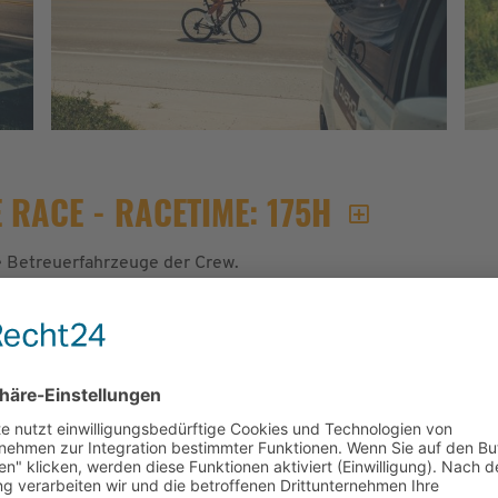
 RACE - RACETIME: 175H
die Betreuerfahrzeuge der Crew.