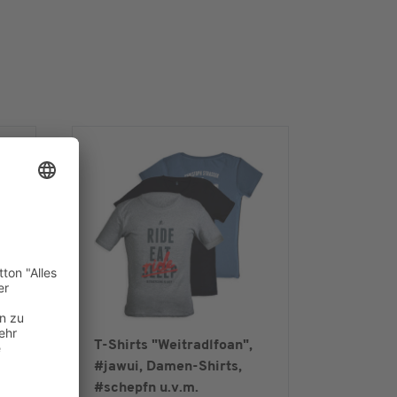
n
T-Shirts "Weitradlfoan",
#jawui, Damen-Shirts,
#schepfn u.v.m.