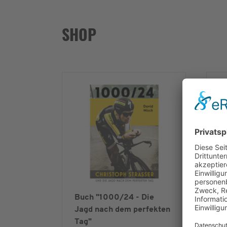
SHOP
Buch "1000/24 - Die
Si
Jagd nach dem perfekten
Ra
Tag"
un