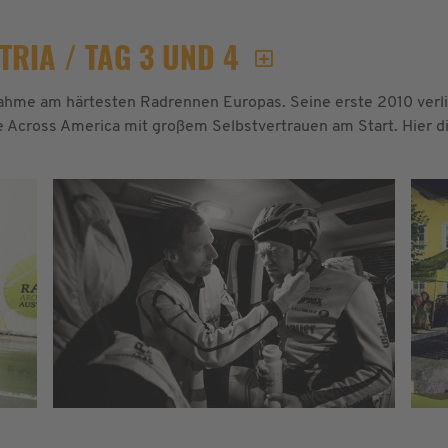
RIA / TAG 3 UND 4
ahme am härtesten Radrennen Europas. Seine erste 2010 verl
ace Across America mit großem Selbstvertrauen am Start. Hier