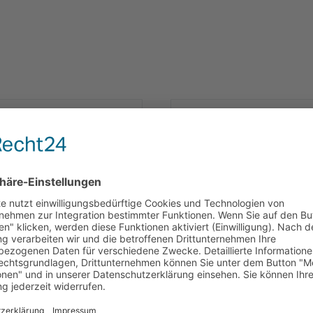
tzfleisch SET -
Sportnahrung "Peeroto
dtrikot mit Hose, Cap
Hi-End Endurance" und
d T-Shirt
Ensure Flüssignahrung