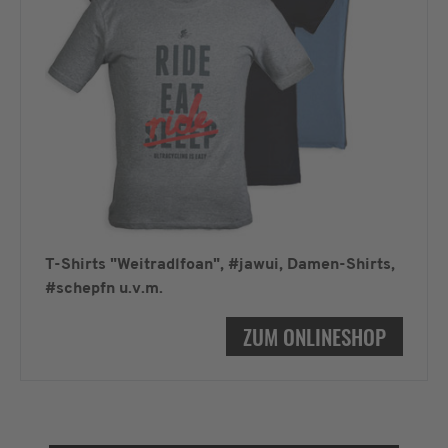
T-Shirts "Weitradlfoan", #jawui, Damen-Shirts,
#schepfn u.v.m.
ZUM ONLINESHOP