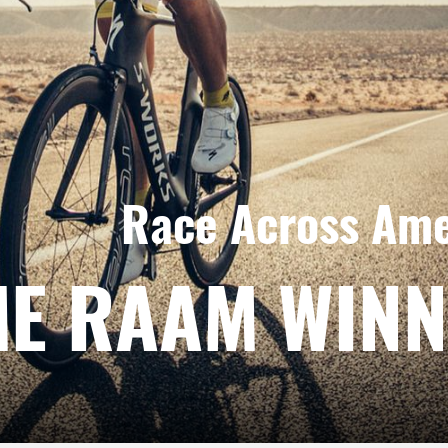
Race Across Ame
ME RAAM WIN