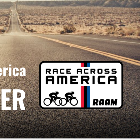
rica
NER