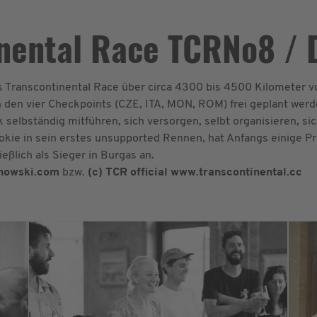
nental Race TCRNo8 / 
as Transcontinental Race über circa 4300 bis 4500 Kilometer 
n den vier Checkpoints (CZE, ITA, MON, ROM) frei geplant werd
selbständig mitführen, sich versorgen, selbt organisieren, s
okie in sein erstes unsupported Rennen, hat Anfangs einige Pr
ßlich als Sieger in Burgas an.
anowski.com
bzw.
(c) TCR official www.transcontinental.cc