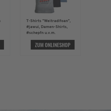
n
T-Shirts "Weitradlfoan",
#jawui, Damen-Shirts,
#schepfn u.v.m.
ZUM ONLINESHOP