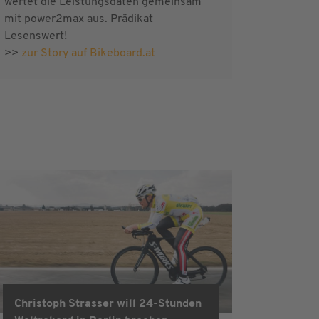
wertet die Leistungsdaten gemeinsam
mit power2max aus. Prädikat
Lesenswert!
>>
zur Story auf Bikeboard.at
Christoph Strasser will 24-Stunden