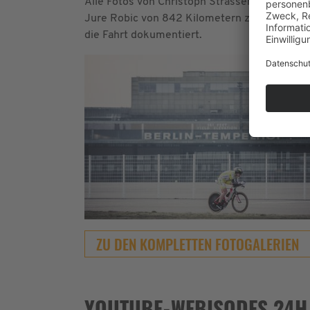
Alle Fotos von Christoph Strassers Rekordfah
Jure Robic von 842 Kilometern zu übertreffe
die Fahrt dokumentiert.
ZU DEN KOMPLETTEN FOTOGALERIEN
YOUTUBE-WEBISODES 24H 