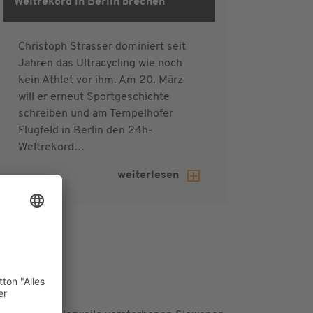
4hroad 2015
Weltrekord in Berlin brechen
Christoph Strasser dominiert seit
Jahren das Ultracycling wie noch
kein Athlet vor ihm. Am 20. März
will er erneut Sportgeschichte
schreiben und am Tempelhofer
Flugfeld in Berlin den 24h-
Weltrekord…
weiterlesen