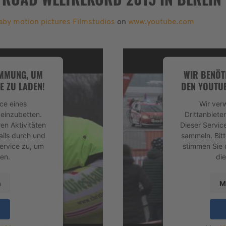
by motion pictures Filmstudios
on
www.youtube.com
IMMUNG, UM
WIR BENÖT
E ZU LADEN!
DEN YOUTUB
ce eines
Wir ver
 einzubetten.
Drittanbiete
en Aktivitäten
Dieser Servic
ails durch und
sammeln. Bitt
ervice zu, um
stimmen Sie 
en.
di
n
M