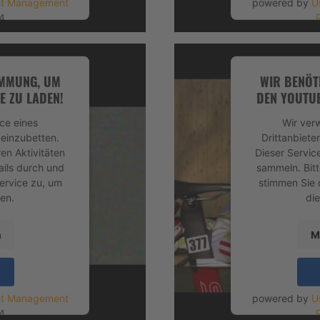
nt Management
powered by
U
4
IMMUNG, UM
WIR BENÖT
E ZU LADEN!
DEN YOUTUB
ce eines
Wir ver
 einzubetten.
Drittanbiete
en Aktivitäten
Dieser Servic
ails durch und
sammeln. Bitt
ervice zu, um
stimmen Sie 
en.
di
n
M
nt Management
powered by
U
4