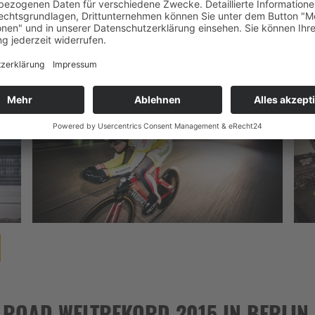
rt am Berliner Tempelhof: Das Ziel lautet die bisherige Best
n und möglicherweise die 900 Kilometer Marke zu knacken. Lex
ROAD WELTREKORD 2015 IN BERLIN