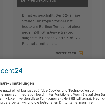
24hroad 2015
24h-Weltrekord auf!
2
Er hat es geschafft! Der 32-jährige
Steirer Christoph Strasser hat
heute am Berliner Tempelhof einen
neuen 24h-Straßenweltrekord
aufgestellt: Er absolvierte 896,173
Kilometer mit einer…
weiterlesen
NDEN ROAD / FOTOGALERIE