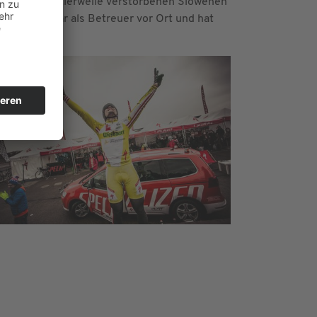
marke des mittlerweile verstorbenen Slowenen
 Karelly war als Betreuer vor Ort und hat