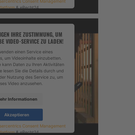
sercentrics Consent Management
Platform
&
eRecht24
IGEN IHRE ZUSTIMMUNG, UM
E VIDEO-SERVICE ZU LADEN!
wenden einen Service eines
rs, um Videoinhalte einzubetten.
e kann Daten zu Ihren Aktivitäten
e lesen Sie die Details durch und
der Nutzung des Service zu, um
eses Video anzusehen.
ehr Informationen
Akzeptieren
sercentrics Consent Management
Platform
&
eRecht24