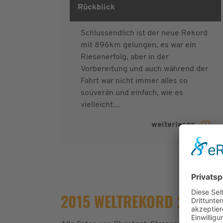
24hroad 2015
Rückblick
Schlussendlich ist der neue Rekord
mit 896km gelungen, es war ein
Riesenerfolg, aber in der
Vorbereitung und auch während der
Fahrt war nicht immer alles so
souverän und einfach, wie es
vielleicht…
weiterlesen
2015 WELTREKORD 24 STU