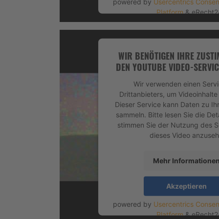
powered by
Usercentrics Conse
Platform
&
eRecht2
WIR BENÖTIGEN IHRE ZUST
DEN YOUTUBE VIDEO-SERVIC
Wir verwenden einen Servi
Drittanbieters, um Videoinhalte
Dieser Service kann Daten zu Ihr
sammeln. Bitte lesen Sie die Det
stimmen Sie der Nutzung des S
dieses Video anzuseh
Mehr Informatione
Akzeptieren
powered by
Usercentrics Conse
Platform
&
eRecht2